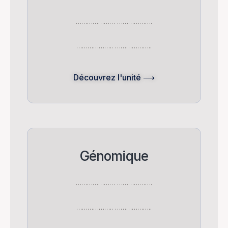
………………… ……………….
……………….. ………………..
Découvrez l'unité ⟶
Génomique
………………… ……………….
……………….. ………………..