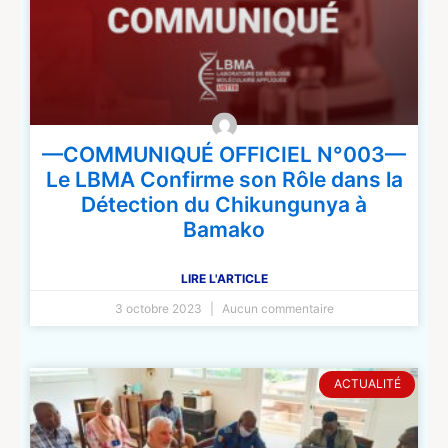
—COMMUNIQUÉ OFFICIEL N°003—
Le LBMA Confirme son Rôle dans la
Détection du Chikungunya à
Bamako
LIRE L'ARTICLE
3 octobre 2023
Aucun commentaire
ACTUALITÉ