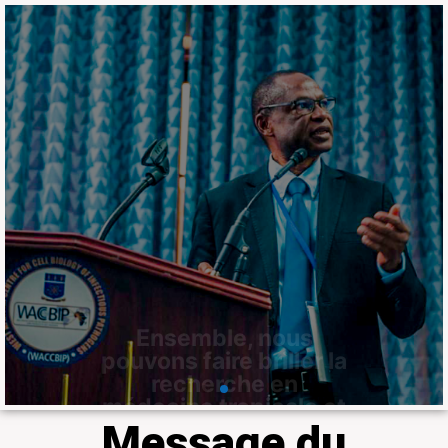
Ensemble, nous
pouvons faire briller la
recherche en
médecine tropicale et
en agriculture en
Afrique
Le Laboratoire fait partie du 𝐝𝐮 𝐡𝐚𝐮𝐭
𝐂𝐨𝐥𝐥𝐞̀𝐠𝐞 𝐝𝐞𝐬 𝐛𝐨𝐮𝐫𝐬𝐢𝐞𝐫𝐬 𝐢𝐧𝐭𝐞𝐫𝐧𝐚𝐭𝐢𝐨𝐧𝐚𝐮𝐱
𝐝𝐢𝐬𝐭𝐢𝐧𝐠𝐮𝐞́𝐬 𝐝𝐞 𝐥𝐚 𝐒𝐨𝐜𝐢𝐞́𝐭𝐞́ 𝐚𝐦𝐞́𝐫𝐢𝐜𝐚𝐢𝐧𝐞 𝐝𝐞
𝐦𝐞́𝐝𝐞𝐜𝐢𝐧𝐞 𝐭𝐫𝐨𝐩𝐢𝐜𝐚𝐥𝐞 𝐞𝐭 𝐝'𝐡𝐲𝐠𝐢𝐞̀𝐧𝐞 à travers
Professeur Ousmane Koïta
En savoir plus
Message du