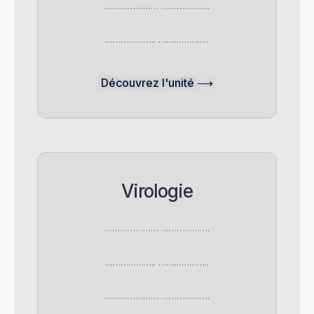
………………… ……………….
……………….. ………………..
Découvrez l'unité ⟶
Virologie
………………… ……………….
……………….. ………………..
………………… ……………….