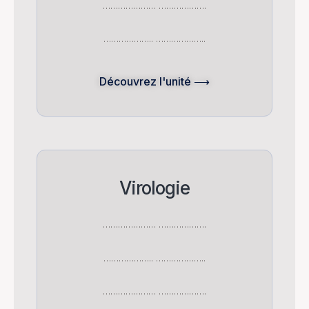
………………… ……………….
……………….. ………………..
Découvrez l'unité ⟶
Virologie
………………… ……………….
……………….. ………………..
………………… ……………….