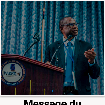
Ensemble, nous
pouvons faire briller la
recherche en
médecine tropicale et
en agriculture en
Afrique
Le Laboratoire fait partie du 𝐝𝐮 𝐡𝐚𝐮𝐭
𝐂𝐨𝐥𝐥𝐞̀𝐠𝐞 𝐝𝐞𝐬 𝐛𝐨𝐮𝐫𝐬𝐢𝐞𝐫𝐬 𝐢𝐧𝐭𝐞𝐫𝐧𝐚𝐭𝐢𝐨𝐧𝐚𝐮𝐱
𝐝𝐢𝐬𝐭𝐢𝐧𝐠𝐮𝐞́𝐬 𝐝𝐞 𝐥𝐚 𝐒𝐨𝐜𝐢𝐞́𝐭𝐞́ 𝐚𝐦𝐞́𝐫𝐢𝐜𝐚𝐢𝐧𝐞 𝐝𝐞
𝐦𝐞́𝐝𝐞𝐜𝐢𝐧𝐞 𝐭𝐫𝐨𝐩𝐢𝐜𝐚𝐥𝐞 𝐞𝐭 𝐝'𝐡𝐲𝐠𝐢𝐞̀𝐧𝐞 à travers
Professeur Ousmane Koïta
En savoir plus
Message du