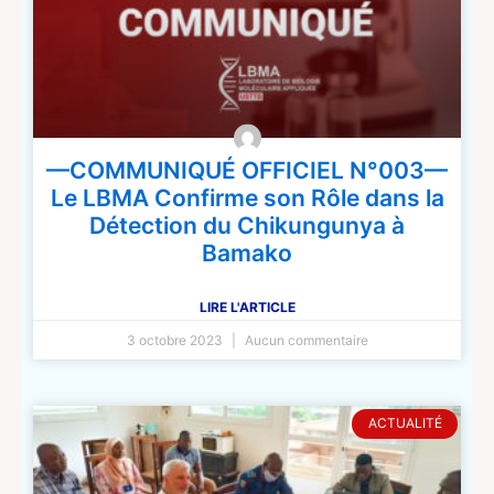
—COMMUNIQUÉ OFFICIEL N°003—
Le LBMA Confirme son Rôle dans la
Détection du Chikungunya à
Bamako
LIRE L'ARTICLE
3 octobre 2023
Aucun commentaire
ACTUALITÉ