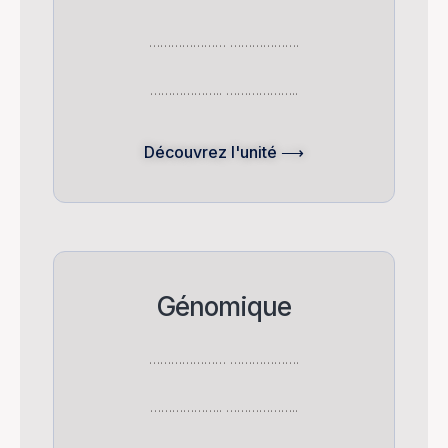
………………… ……………….
……………….. ………………..
Découvrez l'unité ⟶
Génomique
………………… ……………….
……………….. ………………..