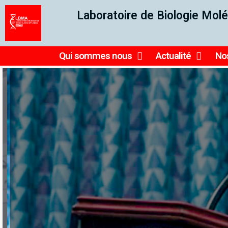
Laboratoire de Biologie Molé
Qui sommes nous
Actualité
Nos
Ensemb
reche
Le Laboratoire fait partie du 𝐝
𝐚𝐦𝐞́𝐫𝐢𝐜𝐚𝐢