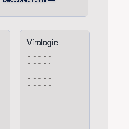
Découvrez l'unité ⟶
Virologie
…………………
……………….
………………..
………………..
…………………
……………….
………………..
………………..