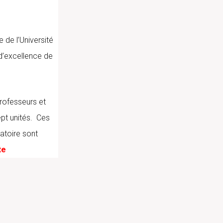
 de l’Université
d’excellence de
rofesseurs et
pt unités. Ces
ratoire sont
te