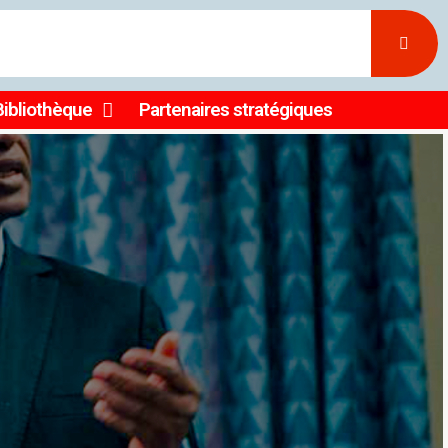
Bibliothèque
Partenaires stratégiques
ller la
 et en
𝐞́𝐬 𝐝𝐞 𝐥𝐚 𝐒𝐨𝐜𝐢𝐞́𝐭𝐞́
sseur Ousmane Koïta