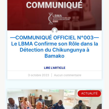
—COMMUNIQUÉ OFFICIEL N°003—
Le LBMA Confirme son Rôle dans la
Détection du Chikungunya à
Bamako
LIRE L'ARTICLE
3 octobre 2023
Aucun commentaire
ACTUALITÉ