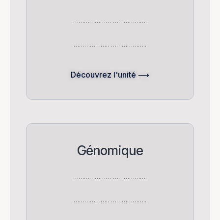
………………… ……………….
……………….. ………………..
Découvrez l'unité ⟶
Génomique
………………… ……………….
……………….. ………………..