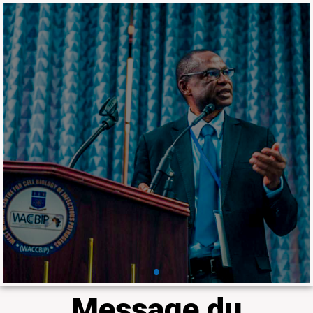
Ensemble, nous
pouvons faire briller la
recherche en
médecine tropicale et
en agriculture en
Afrique
Le Laboratoire fait partie du 𝐝𝐮 𝐡𝐚𝐮𝐭
𝐂𝐨𝐥𝐥𝐞̀𝐠𝐞 𝐝𝐞𝐬 𝐛𝐨𝐮𝐫𝐬𝐢𝐞𝐫𝐬 𝐢𝐧𝐭𝐞𝐫𝐧𝐚𝐭𝐢𝐨𝐧𝐚𝐮𝐱
𝐝𝐢𝐬𝐭𝐢𝐧𝐠𝐮𝐞́𝐬 𝐝𝐞 𝐥𝐚 𝐒𝐨𝐜𝐢𝐞́𝐭𝐞́ 𝐚𝐦𝐞́𝐫𝐢𝐜𝐚𝐢𝐧𝐞 𝐝𝐞
𝐦𝐞́𝐝𝐞𝐜𝐢𝐧𝐞 𝐭𝐫𝐨𝐩𝐢𝐜𝐚𝐥𝐞 𝐞𝐭 𝐝'𝐡𝐲𝐠𝐢𝐞̀𝐧𝐞 à travers
Professeur Ousmane Koïta
En savoir plus
Message du