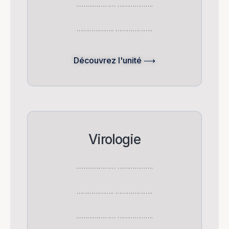
………………… ……………….
……………….. ………………..
Découvrez l'unité ⟶
Virologie
………………… ……………….
……………….. ………………..
………………… ……………….