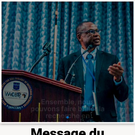
Ensemble, nous
pouvons faire briller la
recherche en
médecine tropicale et
en agriculture en
Afrique
Le Laboratoire fait partie du 𝐝𝐮 𝐡𝐚𝐮𝐭
𝐂𝐨𝐥𝐥𝐞̀𝐠𝐞 𝐝𝐞𝐬 𝐛𝐨𝐮𝐫𝐬𝐢𝐞𝐫𝐬 𝐢𝐧𝐭𝐞𝐫𝐧𝐚𝐭𝐢𝐨𝐧𝐚𝐮𝐱
𝐝𝐢𝐬𝐭𝐢𝐧𝐠𝐮𝐞́𝐬 𝐝𝐞 𝐥𝐚 𝐒𝐨𝐜𝐢𝐞́𝐭𝐞́ 𝐚𝐦𝐞́𝐫𝐢𝐜𝐚𝐢𝐧𝐞 𝐝𝐞
𝐦𝐞́𝐝𝐞𝐜𝐢𝐧𝐞 𝐭𝐫𝐨𝐩𝐢𝐜𝐚𝐥𝐞 𝐞𝐭 𝐝'𝐡𝐲𝐠𝐢𝐞̀𝐧𝐞 à travers
Professeur Ousmane Koïta
En savoir plus
Message du