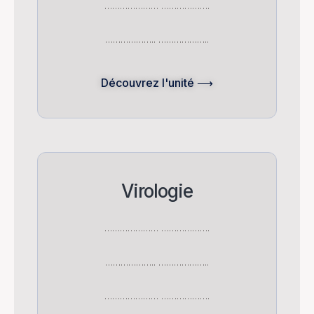
………………… ……………….
……………….. ………………..
Découvrez l'unité ⟶
Virologie
………………… ……………….
……………….. ………………..
………………… ……………….