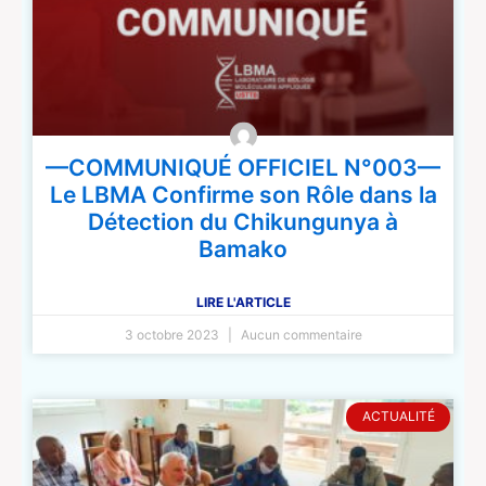
—COMMUNIQUÉ OFFICIEL N°003—
Le LBMA Confirme son Rôle dans la
Détection du Chikungunya à
Bamako
LIRE L'ARTICLE
3 octobre 2023
Aucun commentaire
ACTUALITÉ