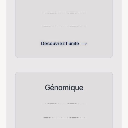
………………… ……………….
……………….. ………………..
Découvrez l'unité ⟶
Génomique
………………… ……………….
……………….. ………………..