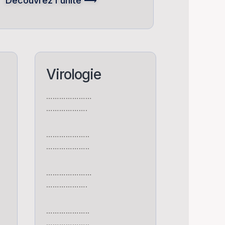
Découvrez l'unité ⟶
Virologie
…………………
……………….
………………..
………………..
…………………
……………….
………………..
………………..