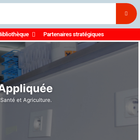
Bibliothèque
Partenaires stratégiques
ller la
 et en
𝐞́𝐬 𝐝𝐞 𝐥𝐚 𝐒𝐨𝐜𝐢𝐞́𝐭𝐞́
sseur Ousmane Koïta