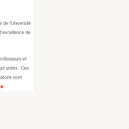
 de l’Université
d’excellence de
rofesseurs et
pt unités. Ces
ratoire sont
te