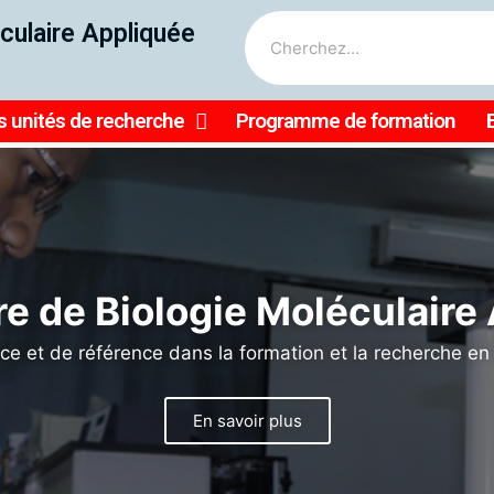
culaire Appliquée
 unités de recherche
Programme de formation
le, nous pouvons faire bri
rche en médecine tropicale
agriculture en Afrique
𝐮 𝐡𝐚𝐮𝐭 𝐂𝐨𝐥𝐥𝐞̀𝐠𝐞 𝐝𝐞𝐬 𝐛𝐨𝐮𝐫𝐬𝐢𝐞𝐫𝐬 𝐢𝐧𝐭𝐞𝐫𝐧𝐚𝐭𝐢𝐨𝐧𝐚𝐮𝐱 𝐝𝐢𝐬𝐭𝐢𝐧𝐠
𝐞 𝐝𝐞 𝐦𝐞́𝐝𝐞𝐜𝐢𝐧𝐞 𝐭𝐫𝐨𝐩𝐢𝐜𝐚𝐥𝐞 𝐞𝐭 𝐝'𝐡𝐲𝐠𝐢𝐞̀𝐧𝐞 à travers Profe