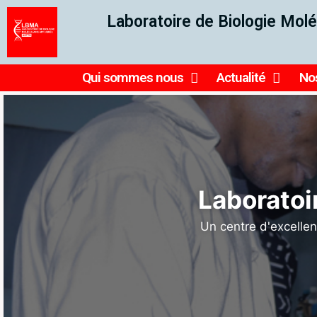
Laboratoire de Biologie Molé
Qui sommes nous
Actualité
Nos
Ensemb
reche
Le Laboratoire fait partie du 𝐝
𝐚𝐦𝐞́𝐫𝐢𝐜𝐚𝐢