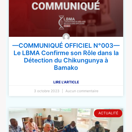
—COMMUNIQUÉ OFFICIEL N°003—
Le LBMA Confirme son Rôle dans la
Détection du Chikungunya à
Bamako
LIRE L'ARTICLE
3 octobre 2023
Aucun commentaire
ACTUALITÉ