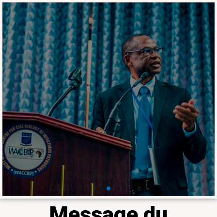
Ensemble, nous
pouvons faire briller la
recherche en
médecine tropicale et
en agriculture en
Afrique
Le Laboratoire fait partie du 𝐝𝐮 𝐡𝐚𝐮𝐭
𝐂𝐨𝐥𝐥𝐞̀𝐠𝐞 𝐝𝐞𝐬 𝐛𝐨𝐮𝐫𝐬𝐢𝐞𝐫𝐬 𝐢𝐧𝐭𝐞𝐫𝐧𝐚𝐭𝐢𝐨𝐧𝐚𝐮𝐱
𝐝𝐢𝐬𝐭𝐢𝐧𝐠𝐮𝐞́𝐬 𝐝𝐞 𝐥𝐚 𝐒𝐨𝐜𝐢𝐞́𝐭𝐞́ 𝐚𝐦𝐞́𝐫𝐢𝐜𝐚𝐢𝐧𝐞 𝐝𝐞
𝐦𝐞́𝐝𝐞𝐜𝐢𝐧𝐞 𝐭𝐫𝐨𝐩𝐢𝐜𝐚𝐥𝐞 𝐞𝐭 𝐝'𝐡𝐲𝐠𝐢𝐞̀𝐧𝐞 à travers
Professeur Ousmane Koïta
En savoir plus
Message du