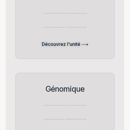
………………… ……………….
……………….. ………………..
Découvrez l'unité ⟶
Génomique
………………… ……………….
……………….. ………………..