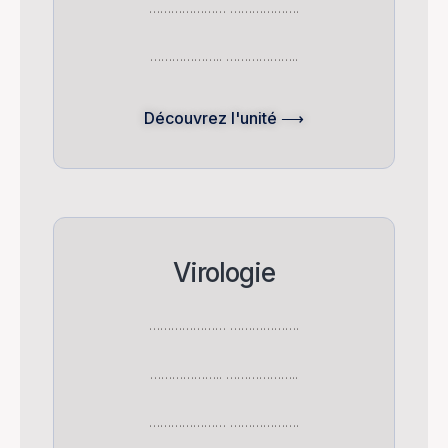
………………… ……………….
……………….. ………………..
Découvrez l'unité ⟶
Virologie
………………… ……………….
……………….. ………………..
………………… ……………….