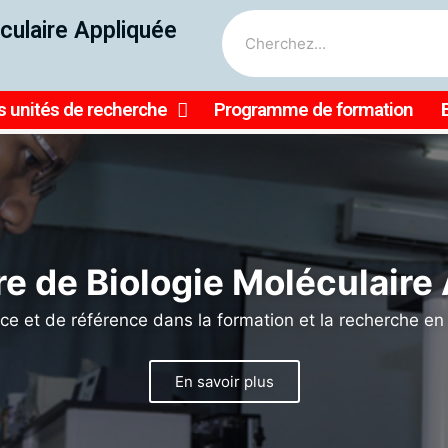
culaire Appliquée
 unités de recherche
Programme de formation
le, nous pouvons faire bri
rche en médecine tropicale
agriculture en Afrique
𝐮 𝐡𝐚𝐮𝐭 𝐂𝐨𝐥𝐥𝐞̀𝐠𝐞 𝐝𝐞𝐬 𝐛𝐨𝐮𝐫𝐬𝐢𝐞𝐫𝐬 𝐢𝐧𝐭𝐞𝐫𝐧𝐚𝐭𝐢𝐨𝐧𝐚𝐮𝐱 𝐝𝐢𝐬𝐭𝐢𝐧𝐠
𝐞 𝐝𝐞 𝐦𝐞́𝐝𝐞𝐜𝐢𝐧𝐞 𝐭𝐫𝐨𝐩𝐢𝐜𝐚𝐥𝐞 𝐞𝐭 𝐝'𝐡𝐲𝐠𝐢𝐞̀𝐧𝐞 à travers Profe