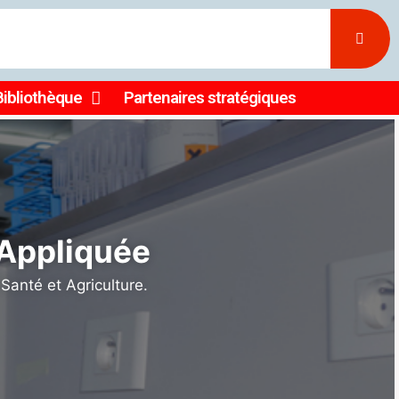
Bibliothèque
Partenaires stratégiques
ller la
 et en
𝐞́𝐬 𝐝𝐞 𝐥𝐚 𝐒𝐨𝐜𝐢𝐞́𝐭𝐞́
sseur Ousmane Koïta