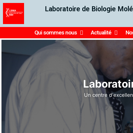
Laboratoire de Biologie Molé
Qui sommes nous
Actualité
Nos
Ensemb
reche
Le Laboratoire fait partie du 𝐝
𝐚𝐦𝐞́𝐫𝐢𝐜𝐚𝐢