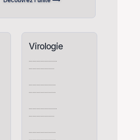
Découvrez l'unité ⟶
Virologie
…………………
……………….
………………..
………………..
…………………
……………….
………………..
………………..