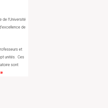
 de l’Université
d’excellence de
rofesseurs et
pt unités. Ces
ratoire sont
te