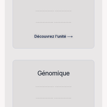
………………… ……………….
……………….. ………………..
Découvrez l'unité ⟶
Génomique
………………… ……………….
……………….. ………………..