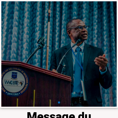
Ensemble, nous
pouvons faire briller la
recherche en
médecine tropicale et
en agriculture en
Afrique
Le Laboratoire fait partie du 𝐝𝐮 𝐡𝐚𝐮𝐭
𝐂𝐨𝐥𝐥𝐞̀𝐠𝐞 𝐝𝐞𝐬 𝐛𝐨𝐮𝐫𝐬𝐢𝐞𝐫𝐬 𝐢𝐧𝐭𝐞𝐫𝐧𝐚𝐭𝐢𝐨𝐧𝐚𝐮𝐱
𝐝𝐢𝐬𝐭𝐢𝐧𝐠𝐮𝐞́𝐬 𝐝𝐞 𝐥𝐚 𝐒𝐨𝐜𝐢𝐞́𝐭𝐞́ 𝐚𝐦𝐞́𝐫𝐢𝐜𝐚𝐢𝐧𝐞 𝐝𝐞
𝐦𝐞́𝐝𝐞𝐜𝐢𝐧𝐞 𝐭𝐫𝐨𝐩𝐢𝐜𝐚𝐥𝐞 𝐞𝐭 𝐝'𝐡𝐲𝐠𝐢𝐞̀𝐧𝐞 à travers
Professeur Ousmane Koïta
En savoir plus
Message du