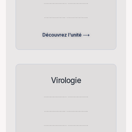
………………… ……………….
……………….. ………………..
Découvrez l'unité ⟶
Virologie
………………… ……………….
……………….. ………………..
………………… ……………….