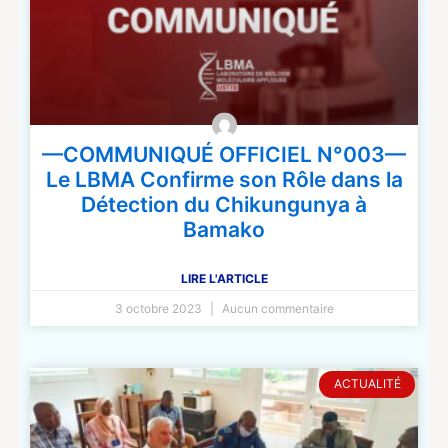
—COMMUNIQUÉ OFFICIEL N°003—
Le LBMA Confirme son Rôle dans la
Détection du Chikungunya à
Bamako
LIRE L'ARTICLE
3 octobre 2023
Aucun commentaire
ACTUALITÉ