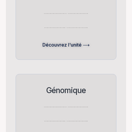
………………… ……………….
……………….. ………………..
Découvrez l'unité ⟶
Génomique
………………… ……………….
……………….. ………………..