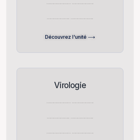
………………… ……………….
……………….. ………………..
Découvrez l'unité ⟶
Virologie
………………… ……………….
……………….. ………………..
………………… ……………….