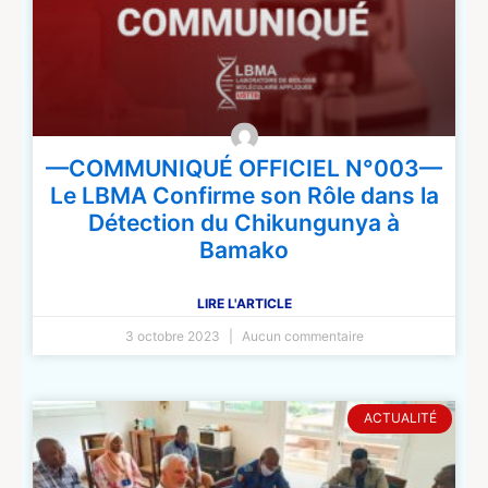
—COMMUNIQUÉ OFFICIEL N°003—
Le LBMA Confirme son Rôle dans la
Détection du Chikungunya à
Bamako
LIRE L'ARTICLE
3 octobre 2023
Aucun commentaire
ACTUALITÉ