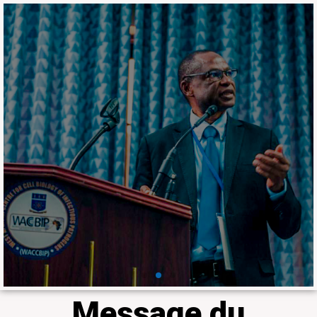
Ensemble, nous
pouvons faire briller la
recherche en
médecine tropicale et
en agriculture en
Afrique
Le Laboratoire fait partie du 𝐝𝐮 𝐡𝐚𝐮𝐭
𝐂𝐨𝐥𝐥𝐞̀𝐠𝐞 𝐝𝐞𝐬 𝐛𝐨𝐮𝐫𝐬𝐢𝐞𝐫𝐬 𝐢𝐧𝐭𝐞𝐫𝐧𝐚𝐭𝐢𝐨𝐧𝐚𝐮𝐱
𝐝𝐢𝐬𝐭𝐢𝐧𝐠𝐮𝐞́𝐬 𝐝𝐞 𝐥𝐚 𝐒𝐨𝐜𝐢𝐞́𝐭𝐞́ 𝐚𝐦𝐞́𝐫𝐢𝐜𝐚𝐢𝐧𝐞 𝐝𝐞
𝐦𝐞́𝐝𝐞𝐜𝐢𝐧𝐞 𝐭𝐫𝐨𝐩𝐢𝐜𝐚𝐥𝐞 𝐞𝐭 𝐝'𝐡𝐲𝐠𝐢𝐞̀𝐧𝐞 à travers
Professeur Ousmane Koïta
En savoir plus
Message du