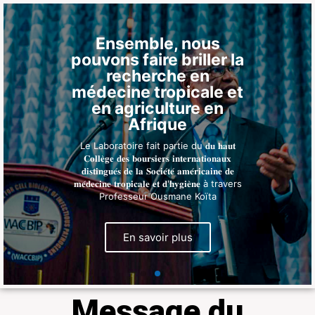
Ensemble, nous
pouvons faire briller la
recherche en
médecine tropicale et
en agriculture en
Afrique
Le Laboratoire fait partie du 𝐝𝐮 𝐡𝐚𝐮𝐭
𝐂𝐨𝐥𝐥𝐞̀𝐠𝐞 𝐝𝐞𝐬 𝐛𝐨𝐮𝐫𝐬𝐢𝐞𝐫𝐬 𝐢𝐧𝐭𝐞𝐫𝐧𝐚𝐭𝐢𝐨𝐧𝐚𝐮𝐱
𝐝𝐢𝐬𝐭𝐢𝐧𝐠𝐮𝐞́𝐬 𝐝𝐞 𝐥𝐚 𝐒𝐨𝐜𝐢𝐞́𝐭𝐞́ 𝐚𝐦𝐞́𝐫𝐢𝐜𝐚𝐢𝐧𝐞 𝐝𝐞
𝐦𝐞́𝐝𝐞𝐜𝐢𝐧𝐞 𝐭𝐫𝐨𝐩𝐢𝐜𝐚𝐥𝐞 𝐞𝐭 𝐝'𝐡𝐲𝐠𝐢𝐞̀𝐧𝐞 à travers
Professeur Ousmane Koïta
En savoir plus
Message du