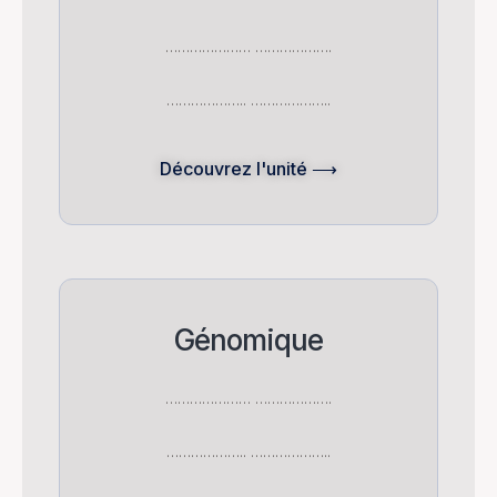
………………… ……………….
……………….. ………………..
Découvrez l'unité ⟶
Génomique
………………… ……………….
……………….. ………………..