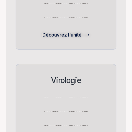
………………… ……………….
……………….. ………………..
Découvrez l'unité ⟶
Virologie
………………… ……………….
……………….. ………………..
………………… ……………….