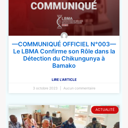
—COMMUNIQUÉ OFFICIEL N°003—
Le LBMA Confirme son Rôle dans la
Détection du Chikungunya à
Bamako
LIRE L'ARTICLE
3 octobre 2023
Aucun commentaire
ACTUALITÉ