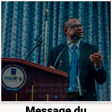
Ensemble, nous
pouvons faire briller la
recherche en
médecine tropicale et
en agriculture en
Afrique
Le Laboratoire fait partie du 𝐝𝐮 𝐡𝐚𝐮𝐭
𝐂𝐨𝐥𝐥𝐞̀𝐠𝐞 𝐝𝐞𝐬 𝐛𝐨𝐮𝐫𝐬𝐢𝐞𝐫𝐬 𝐢𝐧𝐭𝐞𝐫𝐧𝐚𝐭𝐢𝐨𝐧𝐚𝐮𝐱
𝐝𝐢𝐬𝐭𝐢𝐧𝐠𝐮𝐞́𝐬 𝐝𝐞 𝐥𝐚 𝐒𝐨𝐜𝐢𝐞́𝐭𝐞́ 𝐚𝐦𝐞́𝐫𝐢𝐜𝐚𝐢𝐧𝐞 𝐝𝐞
𝐦𝐞́𝐝𝐞𝐜𝐢𝐧𝐞 𝐭𝐫𝐨𝐩𝐢𝐜𝐚𝐥𝐞 𝐞𝐭 𝐝'𝐡𝐲𝐠𝐢𝐞̀𝐧𝐞 à travers
Professeur Ousmane Koïta
En savoir plus
Message du