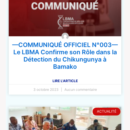
—COMMUNIQUÉ OFFICIEL N°003—
Le LBMA Confirme son Rôle dans la
Détection du Chikungunya à
Bamako
LIRE L'ARTICLE
3 octobre 2023
Aucun commentaire
ACTUALITÉ