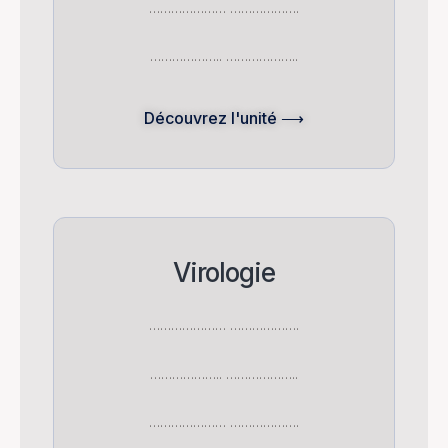
………………… ……………….
……………….. ………………..
Découvrez l'unité ⟶
Virologie
………………… ……………….
……………….. ………………..
………………… ……………….