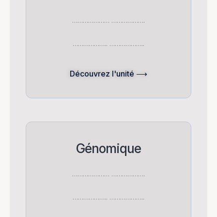
………………… ……………….
……………….. ………………..
Découvrez l'unité ⟶
Génomique
………………… ……………….
……………….. ………………..